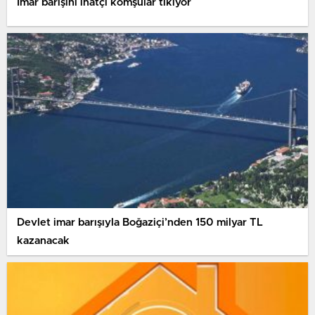
İmar barışını inatçı komşular tıkıyor
Devlet imar barışıyla Boğaziçi’nden 150 milyar TL
kazanacak