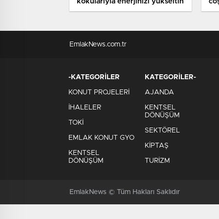
kokularıyla enerjinizi yükseltin
co
EmlakNews.com.tr
-KATEGORİLER
KATEGORİLER-
KONUT PROJELERİ
AJANDA
İHALELER
KENTSEL
DÖNÜŞÜM
TOKİ
SEKTÖREL
EMLAK KONUT GYO
KİPTAŞ
KENTSEL
DÖNÜŞÜM
TURİZM
EmlakNews © Tüm Hakları Saklıdır