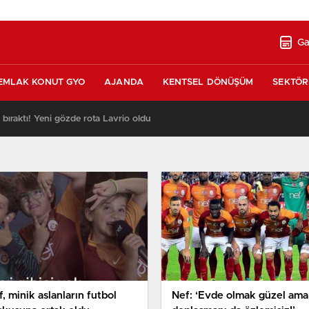
Ga
EMLAK KONUT GYO
AJANDA
KENTSEL DÖNÜŞÜM
SEKTÖR
ı bıraktı! Yeni gözde rota Lavrio oldu
13:26
, minik aslanların futbol
Nef: ‘Evde olmak güzel ama