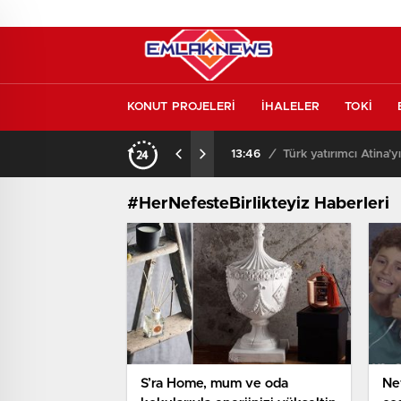
KONUT PROJELERİ
İHALELER
TOKİ
kontrol etmeden almayın
13:46
/
Türk yatırımcı Atina’y
#HerNefesteBirlikteyiz Haberleri
S’ra Home, mum ve oda
Nef