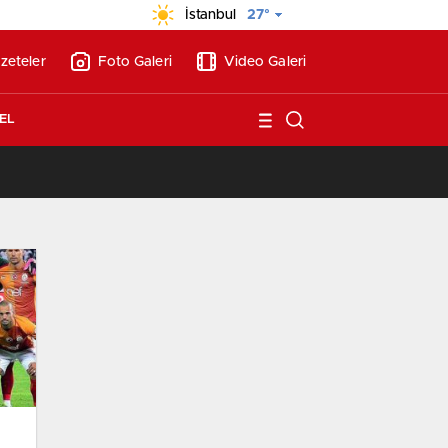
İstanbul
27°
zeteler
Foto Galeri
Video Galeri
EL
/
Vakıf Karaca Villaları’nda satılık 10 tripleks villa! 400 milyon liraya!