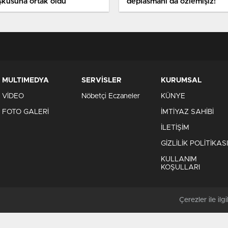
şkusuna ortak oldu
deplasmanı da özlemişiz!’
MULTIMEDYA
SERVİSLER
KURUMSAL
VİDEO
Nöbetçi Eczaneler
KÜNYE
FOTO GALERİ
İMTİYAZ SAHİBİ
İLETİŞİM
GİZLİLİK POLİTİKASI
KULLANIM
KOŞULLARI
Çerezler ile ilgil