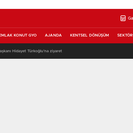
Ga
EMLAK KONUT GYO
AJANDA
KENTSEL DÖNÜŞÜM
SEKTÖR
şkanı Hidayet Türkoğlu’na ziyaret
13:17