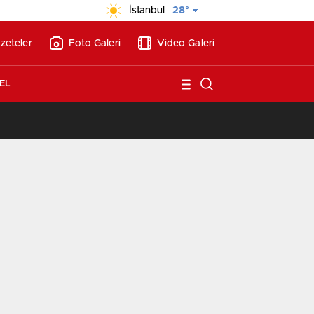
İstanbul
28°
zeteler
Foto Galeri
Video Galeri
EL
/
BAE’nin ilk YHT’sini Kalyon İnşaat yapacak