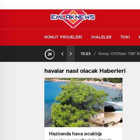
KONUT PROJELERİ
İHALELER
TOKİ
Konut piyasasında yeni denge! İlk el satışlar yükseliyor, fırsat kapısı aralanıyor!
13:23
/
Koray GYO’dan TBF Ba
havalar nasıl olacak Haberleri
Haziranda hava sıcaklığı