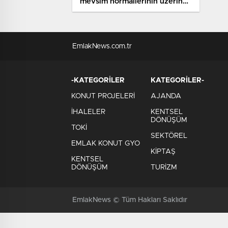
mevsim normallerinin üzerine
çıkacak
EmlakNews.com.tr
-KATEGORİLER
KATEGORİLER-
KONUT PROJELERİ
AJANDA
İHALELER
KENTSEL
DÖNÜŞÜM
TOKİ
SEKTÖREL
EMLAK KONUT GYO
KİPTAŞ
KENTSEL
DÖNÜŞÜM
TURİZM
EmlakNews © Tüm Hakları Saklıdır