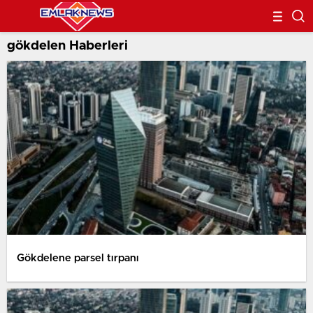
gökdelen Haberleri
Gökdelene parsel tırpanı