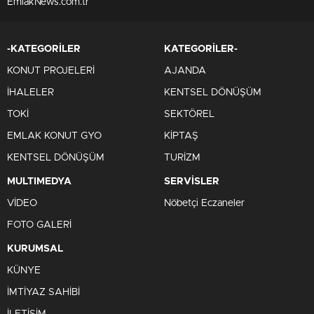
EmlakNews.com.tr
-KATEGORİLER
KATEGORİLER-
KONUT PROJELERİ
AJANDA
İHALELER
KENTSEL DÖNÜŞÜM
TOKİ
SEKTÖREL
EMLAK KONUT GYO
KİPTAŞ
KENTSEL DÖNÜŞÜM
TURİZM
MULTIMEDYA
SERVİSLER
VİDEO
Nöbetçi Eczaneler
FOTO GALERİ
KURUMSAL
KÜNYE
İMTİYAZ SAHİBİ