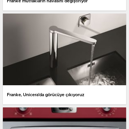
Franke mutfakların havasını değiştiriyor
Franke, Unicera’da görücüye çıkıyoruz