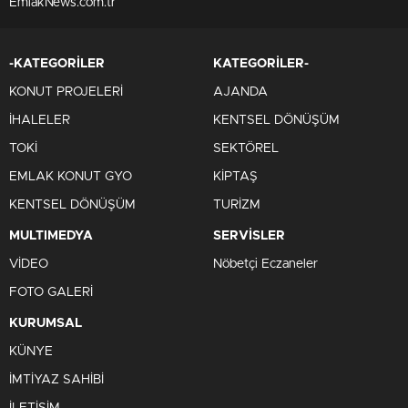
EmlakNews.com.tr
-KATEGORİLER
KATEGORİLER-
KONUT PROJELERİ
AJANDA
İHALELER
KENTSEL DÖNÜŞÜM
TOKİ
SEKTÖREL
EMLAK KONUT GYO
KİPTAŞ
KENTSEL DÖNÜŞÜM
TURİZM
MULTIMEDYA
SERVİSLER
VİDEO
Nöbetçi Eczaneler
FOTO GALERİ
KURUMSAL
KÜNYE
İMTİYAZ SAHİBİ