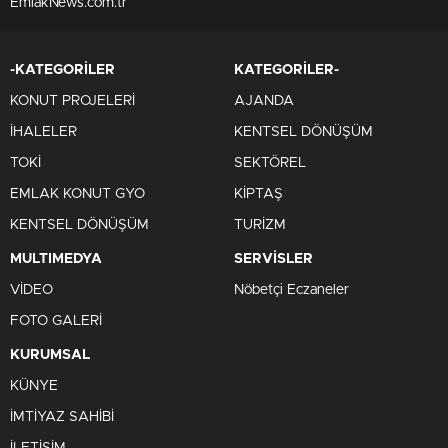
EmlakNews.com.tr
-KATEGORİLER
KATEGORİLER-
KONUT PROJELERİ
AJANDA
İHALELER
KENTSEL DÖNÜŞÜM
TOKİ
SEKTÖREL
EMLAK KONUT GYO
KİPTAŞ
KENTSEL DÖNÜŞÜM
TURİZM
MULTIMEDYA
SERVİSLER
VİDEO
Nöbetçi Eczaneler
FOTO GALERİ
KURUMSAL
KÜNYE
İMTİYAZ SAHİBİ