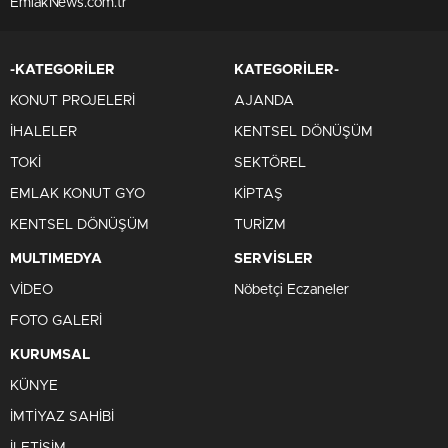
EmlakNews.com.tr
-KATEGORİLER
KATEGORİLER-
KONUT PROJELERİ
AJANDA
İHALELER
KENTSEL DÖNÜŞÜM
TOKİ
SEKTÖREL
EMLAK KONUT GYO
KİPTAŞ
KENTSEL DÖNÜŞÜM
TURİZM
MULTIMEDYA
SERVİSLER
VİDEO
Nöbetçi Eczaneler
FOTO GALERİ
KURUMSAL
KÜNYE
İMTİYAZ SAHİBİ