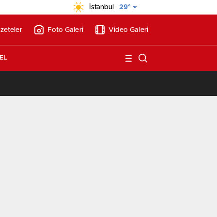
İstanbul
29°
zeteler
Foto Galeri
Video Galeri
EL
/
Vakıf Karaca Villaları’nda satılık 10 tripleks villa! 400 milyon liraya!