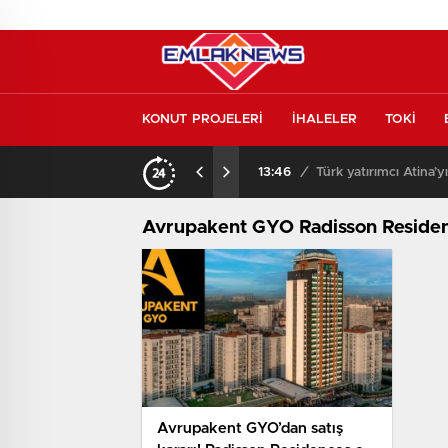
KONUT PROJELERİ
İHALELER
TOKİ
kontrol etmeden almayın
13:46
/
Türk yatırımcı Atina’y
Avrupakent GYO Radisson Residenc
Avrupakent GYO’dan satış