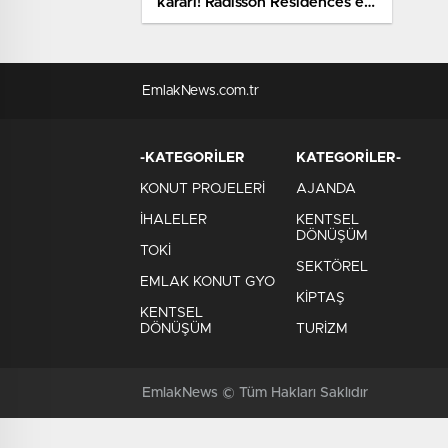
kararı! Radisson Residences el
değiştiriyor
EmlakNews.com.tr
-KATEGORİLER
KATEGORİLER-
KONUT PROJELERİ
AJANDA
İHALELER
KENTSEL
DÖNÜŞÜM
TOKİ
SEKTÖREL
EMLAK KONUT GYO
KİPTAŞ
KENTSEL
DÖNÜŞÜM
TURİZM
EmlakNews © Tüm Hakları Saklıdır