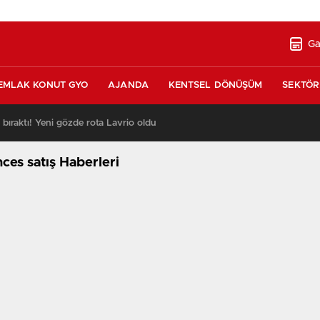
Ga
EMLAK KONUT GYO
AJANDA
KENTSEL DÖNÜŞÜM
SEKTÖR
ı bıraktı! Yeni gözde rota Lavrio oldu
13:26
es satış Haberleri