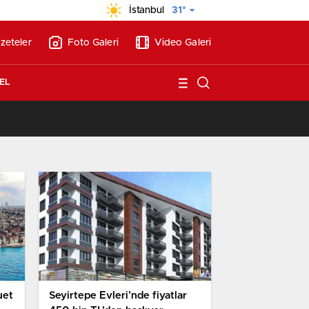
İstanbul
31°
zeteler
Foto Galeri
Video Galeri
EL
13:26
/
Vakıf Karaca Villaları’nda satılık 10 tripleks villa! 400 milyon liraya
uet
Seyirtepe Evleri’nde fiyatlar