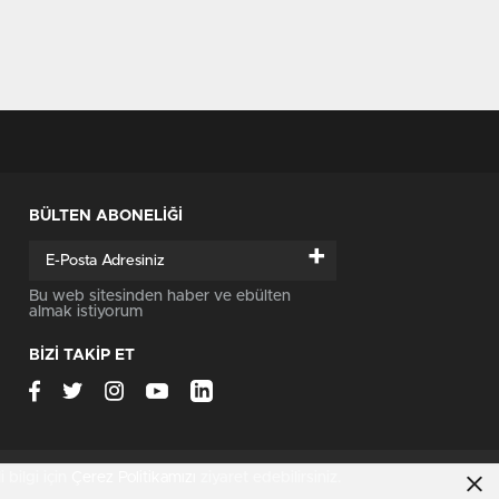
BÜLTEN ABONELİĞİ
+
Bu web sitesinden haber ve ebülten
almak istiyorum
BİZİ TAKİP ET
i bilgi için
Çerez Politikamızı
ziyaret edebilirsiniz.