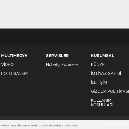
MULTIMEDYA
SERVİSLER
KURUMSAL
VİDEO
Nöbetçi Eczaneler
KÜNYE
FOTO GALERİ
İMTİYAZ SAHİBİ
İLETİŞİM
GİZLİLİK POLİTİKASI
KULLANIM
KOŞULLARI
Çerezler ile ilgil
mizi kullanmaya devam ederek bunu kabul etmiş olursunuz.