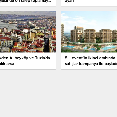
ojesinde ön talep toplamaya
ayarı
ladı
B’den Alibeyköy ve Tuzla’da
5. Levent’in ikinci etabında
ılık arsa
satışlar kampanya ile başlad