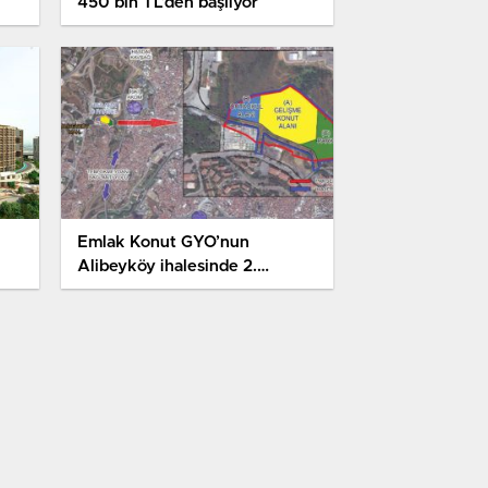
450 bin TL’den başlıyor
Emlak Konut GYO’nun
ı
Alibeyköy ihalesinde 2.
oturum 2 Şubat’ta