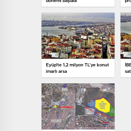
dönemi başladı
pr
baş
Eyüp’te 1,2 milyon TL’ye konut
İB
imarlı arsa
sat