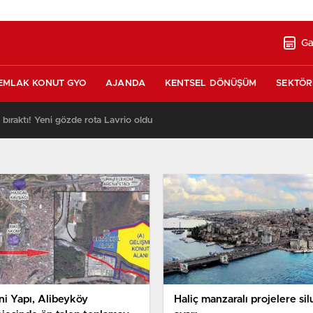
Ga
EMLAK KONUT GYO
AJANDA
KENTSEL DÖNÜŞÜM
SEKTÖR
ı bıraktı! Yeni gözde rota Lavrio oldu
ni Yapı, Alibeyköy
Haliç manzaralı projelere sil