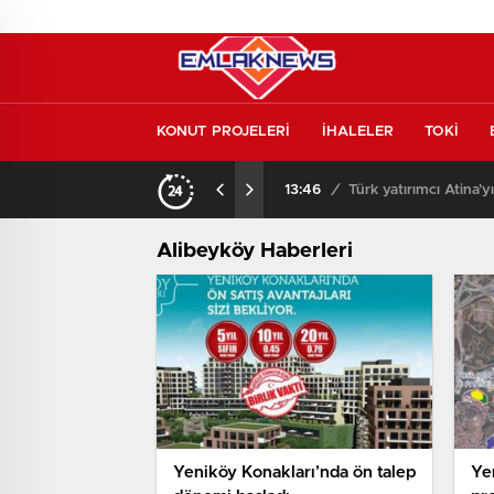
KONUT PROJELERİ
İHALELER
TOKİ
l etmeden almayın
13:46
/
Türk yatırımcı Atina’y
Alibeyköy Haberleri
Yeniköy Konakları’nda ön talep
Ye