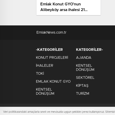
Emlak Konut GYO’nun
Alibeyköy arsa ihalesi 21
Ocak’ta
EmlakNews.com.tr
-KATEGORİLER
KATEGORİLER-
KONUT PROJELERİ
AJANDA
İHALELER
KENTSEL
DÖNÜŞÜM
TOKİ
SEKTÖREL
EMLAK KONUT GYO
KİPTAŞ
KENTSEL
DÖNÜŞÜM
TURİZM
EmlakNews © Tüm Hakları Saklıdır
Veri politikasındaki amaçlarla sınırlı ve mevzuata uygun şekilde çerez kullanıyoruz. Site