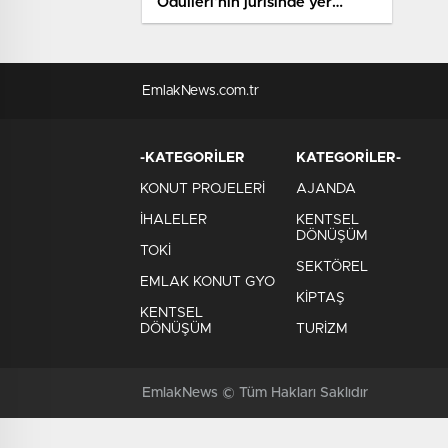
Ödülleri'nin jürisinde yer
alacak
EmlakNews.com.tr
-KATEGORİLER
KATEGORİLER-
KONUT PROJELERİ
AJANDA
İHALELER
KENTSEL
DÖNÜŞÜM
TOKİ
SEKTÖREL
EMLAK KONUT GYO
KİPTAŞ
KENTSEL
DÖNÜŞÜM
TURİZM
EmlakNews © Tüm Hakları Saklıdır