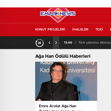
KONUT PROJELERİ
İHALELER
TOKİ
kontrol etmeden almayın
13:46
/
Türk yatırımcı Atina’y
Ağa Han Ödülü Haberleri
Emre Arolat Ağa Han