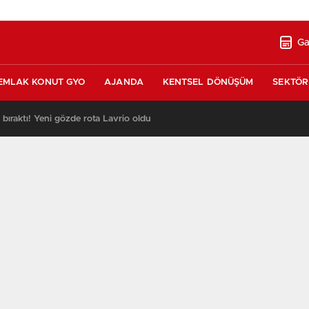
Ga
EMLAK KONUT GYO
AJANDA
KENTSEL DÖNÜŞÜM
SEKTÖR
ı bıraktı! Yeni gözde rota Lavrio oldu
13:26