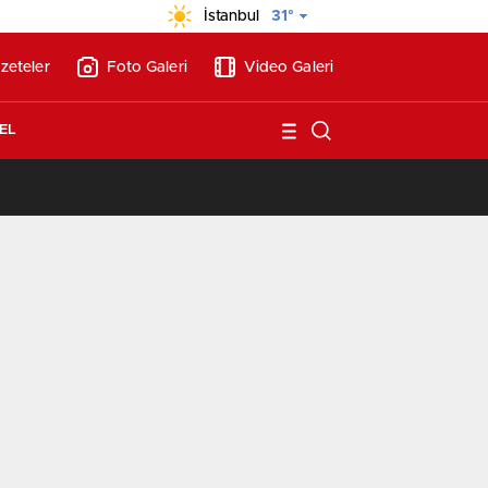
İstanbul
31°
zeteler
Foto Galeri
Video Galeri
EL
/
Vakıf Karaca Villaları’nda satılık 10 tripleks villa! 400 milyon liraya!