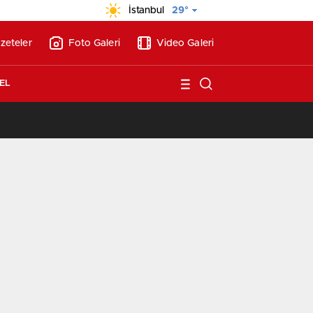
İstanbul
29°
zeteler
Foto Galeri
Video Galeri
EL
/
Vakıf Karaca Villaları’nda satılık 10 tripleks villa! 400 milyon liraya!