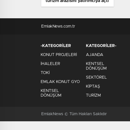
turizm arazisini yatırımcıya açtı
EmlakNews.com.tr
-KATEGORİLER
KATEGORİLER-
KONUT PROJELERİ
AJANDA
İHALELER
KENTSEL
DÖNÜŞÜM
TOKİ
SEKTÖREL
EMLAK KONUT GYO
KİPTAŞ
KENTSEL
DÖNÜŞÜM
TURİZM
EmlakNews © Tüm Hakları Saklıdır