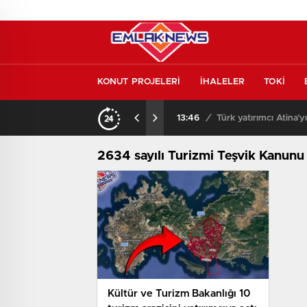
KONUT PROJELERİ
İHALELER
TOKİ
kontrol etmeden almayın
13:46
/
Türk yatırımcı Atina’y
2634 sayılı Turizmi Teşvik Kanunu
Kültür ve Turizm Bakanlığı 10