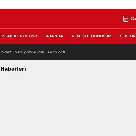
Ga
EMLAK KONUT GYO
AJANDA
KENTSEL DÖNÜŞÜM
SEKTÖR
ı bıraktı! Yeni gözde rota Lavrio oldu
13:26
 Haberleri